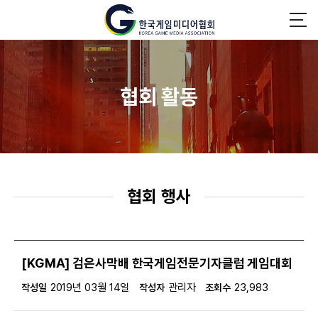
협회 활동
협회 행사
[KGMA] 검은사막배 한국게임전문기자클럽 게임대회
2019년 03월 14일
관리자
23,983
작성일
작성자
조회수