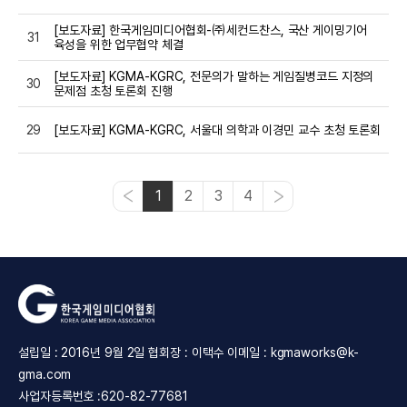
[보도자료] 한국게임미디어협회-㈜세컨드찬스, 국산 게이밍기어
31
육성을 위한 업무협약 체결
[보도자료] KGMA-KGRC, 전문의가 말하는 게임질병코드 지정의
30
문제점 초청 토론회 진행
29
[보도자료] KGMA-KGRC, 서울대 의학과 이경민 교수 초청 토론회
1
2
3
4
설립일 : 2016년 9월 2일 협회장 : 이택수 이메일 : kgmaworks@k-
gma.com
사업자등록번호 :620-82-77681