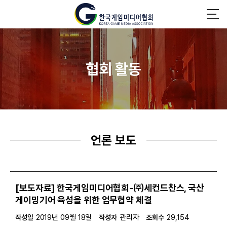
협회 활동
언론 보도
[보도자료] 한국게임미디어협회-㈜세컨드찬스, 국산
게이밍기어 육성을 위한 업무협약 체결
2019년 09월 18일
관리자
29,154
작성일
작성자
조회수